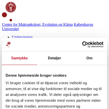
Center for Makroøkologi, Evolution og Klima
Københavns
Universitet
Undervisning
Introduktion til biodiversitet
Biodiversitet i danske skove
Genetisk diversitet
Hvordan sikres biodiversiteten?
Samtykke
Detaljer
Om
Større skriftlige opgaver
Til læreren
Arter, gener og økosystemer
Skovens biodiversitet
Denne hjemmeside bruger cookies
Danmarks biodiversitet
Hvad er biodiversitet?
Vi bruger cookies til at tilpasse vores indhold og
Den vilde natur
annoncer, til at vise dig funktioner til sociale medier og til
Hvad kendetegner biodiversitetsskoven?
Podcasts om biodiversitet
at analysere vores trafik. Vi deler også oplysninger om
YouTube-kanal
din brug af vores hjemmeside med vores partnere inden
Book en snak
for sociale medier, annonceringspartnere og
Om