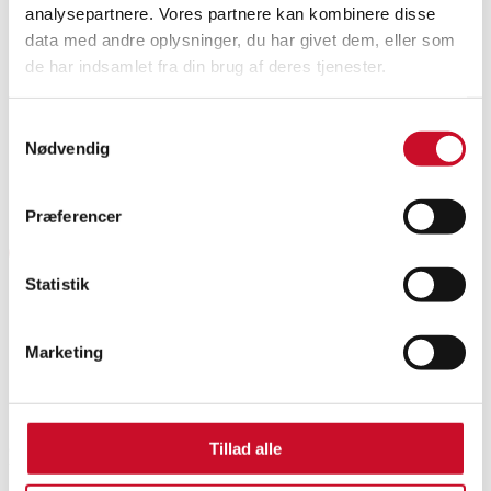
Om projektet
analysepartnere. Vores partnere kan kombinere disse
Nyheder
data med andre oplysninger, du har givet dem, eller som
YouTube-kanal
de har indsamlet fra din brug af deres tjenester.
Hvem er vi?
Kontakt os
Samtykkevalg
Biodiversitet
/
Nødvendig
Geografisk isoleret
Præferencer
Statistik
Om projektet
Nyheder
Marketing
YouTube
Hvem er vi?
Book en snak
Kontakt os
Tillad alle
© 2026 Center for Makroøkologi, Evolution og Klima, Københavns
Universitet