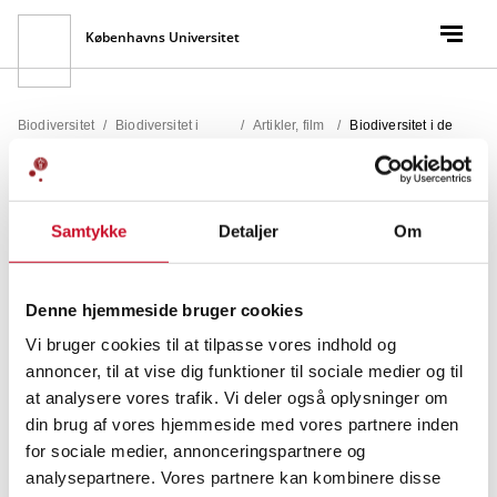
Københavns Universitet
Biodiversitet
/
Biodiversitet i
/
Artikler, film
/
Biodiversitet i de
danske skove
og lyd
danske skove
Biodiversitet i de
Samtykke
Detaljer
Om
danske skove
Denne hjemmeside bruger cookies
ARTIKEL
Vi bruger cookies til at tilpasse vores indhold og
annoncer, til at vise dig funktioner til sociale medier og til
at analysere vores trafik. Vi deler også oplysninger om
din brug af vores hjemmeside med vores partnere inden
Artiklen handler om biodiversitet i de danske skove.
for sociale medier, annonceringspartnere og
Det er den fjerde artikel i Biofag særnummeret
analysepartnere. Vores partnere kan kombinere disse
Biodiversitet – Arter, gener og økosystemer
udgivet i