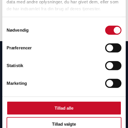
data med andre oplysninger, du har givet dem, eller som
2023.
de har indsamlet fra din brug af deres tjenester.
Artiklen er skrevet af Carsten Rahbek, Anders
Samtykkevalg
Højgård Petersen og Emma Emilie Andersen.
Nødvendig
Du kan læse eller downloade artiklen
her
.
Præferencer
Statistik
Marketing
Om projektet
Nyheder
Tillad alle
YouTube
Tillad valgte
Hvem er vi?