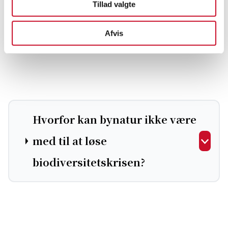
Tillad valgte
betydning har
biodiversitetskrisen?
Afvis
Hvorfor kan bynatur ikke være
med til at løse
biodiversitetskrisen?