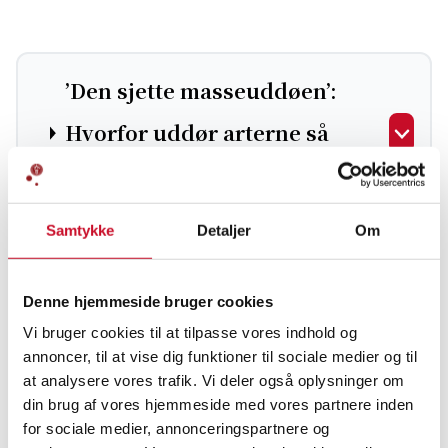
’Den sjette masseuddøen’:
Hvorfor uddør arterne så
hurtigt?
Samtykke
Detaljer
Om
Denne hjemmeside bruger cookies
Vi bruger cookies til at tilpasse vores indhold og
Biodiversiteten i Danmark
annoncer, til at vise dig funktioner til sociale medier og til
at analysere vores trafik. Vi deler også oplysninger om
falder drastisk: Hvorfor, og
din brug af vores hjemmeside med vores partnere inden
for sociale medier, annonceringspartnere og
hvad betyder det for os?